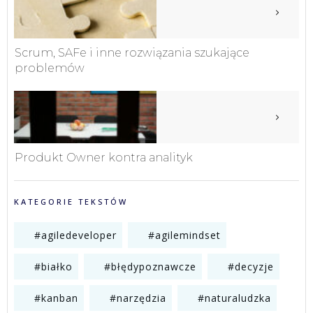
Scrum, SAFe i inne rozwiązania szukające
problemów
Produkt Owner kontra analityk
KATEGORIE TEKSTÓW
#agiledeveloper
#agilemindset
#białko
#błędypoznawcze
#decyzje
#kanban
#narzędzia
#naturaludzka