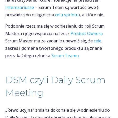
na wskazywaniu,
które interakcje na przestrzeni
Interesariusze
– Scrum Team są wartościowe
(i
prowadzą do osiągnięcia
celu sprintu
), a które nie.
Podobnie rzecz ma się w odniesieniu do roli Scrum
Mastera i jego wsparcia na rzecz
Product Ownera
.
Scrum Master ma za zadanie
upewnić się, że
cele
,
zakres i domena tworzonego produktu są znane
przez każdego członka
Scrum Teamu
.
DSM czyli Daily Scrum
Meeting
„
Rewolucyjna
” zmiana dokonała się w odniesieniu do
Daily Scrum. To zespół
decyduje
o tym, w jaki sposób