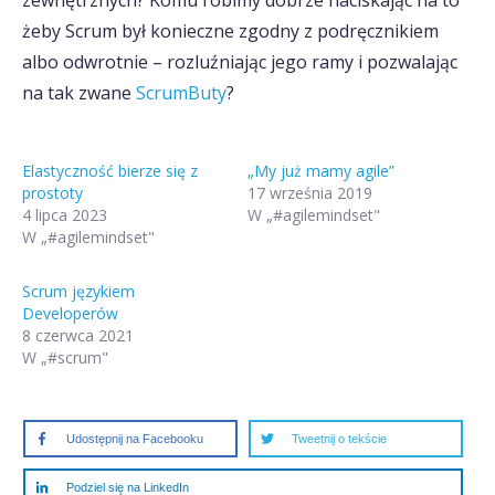
zewnętrznych? Komu robimy dobrze naciskając na to
żeby Scrum był konieczne zgodny z podręcznikiem
albo odwrotnie – rozluźniając jego ramy i pozwalając
na tak zwane
ScrumButy
?
Elastyczność bierze się z
„My już mamy agile”
prostoty
17 września 2019
4 lipca 2023
W „#agilemindset"
W „#agilemindset"
Scrum językiem
Developerów
8 czerwca 2021
W „#scrum"
Udostępnij na Facebooku
Tweetnij o tekście
Podziel się na LinkedIn