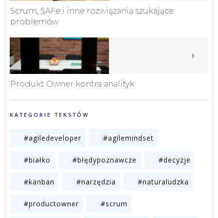
Scrum, SAFe i inne rozwiązania szukające
problemów
Produkt Owner kontra analityk
KATEGORIE TEKSTÓW
#agiledeveloper
#agilemindset
#białko
#błędypoznawcze
#decyzje
#kanban
#narzędzia
#naturaludzka
#productowner
#scrum