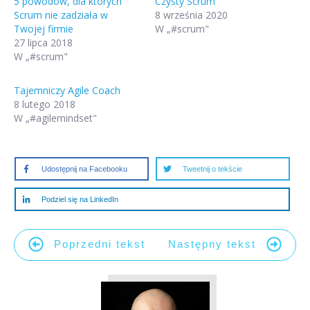
5 powodów, dla których
Czysty Scrum
Scrum nie zadziała w
8 września 2020
Twojej firmie
W „#scrum"
27 lipca 2018
W „#scrum"
Tajemniczy Agile Coach
8 lutego 2018
W „#agilemindset"
Udostępnij na Facebooku
Tweetnij o tekście
Podziel się na LinkedIn
Poprzedni tekst
Następny tekst