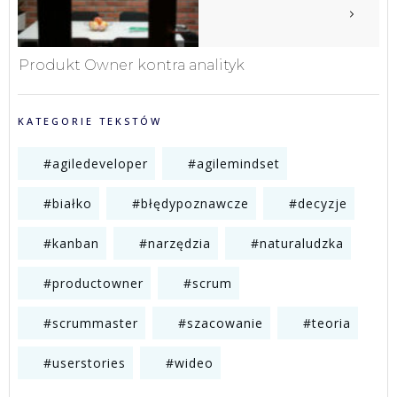
Produkt Owner kontra analityk
KATEGORIE TEKSTÓW
#agiledeveloper
#agilemindset
#białko
#błędypoznawcze
#decyzje
#kanban
#narzędzia
#naturaludzka
#productowner
#scrum
#scrummaster
#szacowanie
#teoria
#userstories
#wideo