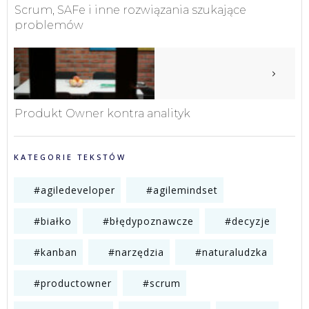
Scrum, SAFe i inne rozwiązania szukające
problemów
Produkt Owner kontra analityk
KATEGORIE TEKSTÓW
#agiledeveloper
#agilemindset
#białko
#błędypoznawcze
#decyzje
#kanban
#narzędzia
#naturaludzka
#productowner
#scrum