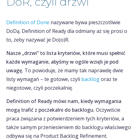
DoR, czyli drzwi
Definition of Done
nazywane bywa pieszczotliwie
DoDą. Definition of Ready dla odmiany aż się prosi o
to, żeby nazywać je Do(o)R.
Nasze „drzwi” to lista kryteriów, które musi spełnić
każde wymaganie, abyśmy w ogóle wzięli je pod
uwagę.
To powoduje, że mamy tak naprawdę dwie
listy wymagań – te gotowe, czyli
backlog
oraz te
niegotowe, czyli poczekalnię.
Definition of Ready mówi nam, kiedy wymagania
mogą trafić z poczekalni do backlogu.
Oczywiście
praca związana z potwierdzeniem tych kryteriów, a
także samym przeniesieniem do backlogu właściwego
odbywa się na Product Backlog Refinement.