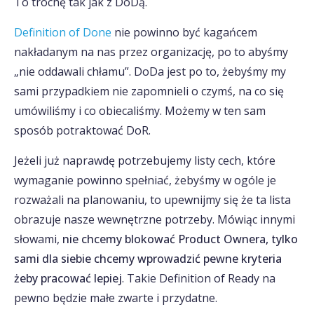
To trochę tak jak z DoDą.
Definition of Done
nie powinno być kagańcem
nakładanym na nas przez organizację, po to abyśmy
„nie oddawali chłamu”. DoDa jest po to, żebyśmy my
sami przypadkiem nie zapomnieli o czymś, na co się
umówiliśmy i co obiecaliśmy. Możemy w ten sam
sposób potraktować DoR.
Jeżeli już naprawdę potrzebujemy listy cech, które
wymaganie powinno spełniać, żebyśmy w ogóle je
rozważali na planowaniu, to upewnijmy się że ta lista
obrazuje nasze wewnętrzne potrzeby. Mówiąc innymi
słowami,
nie chcemy blokować Product Ownera, tylko
sami dla siebie chcemy wprowadzić pewne kryteria
żeby pracować lepiej
. Takie Definition of Ready na
pewno będzie małe zwarte i przydatne.