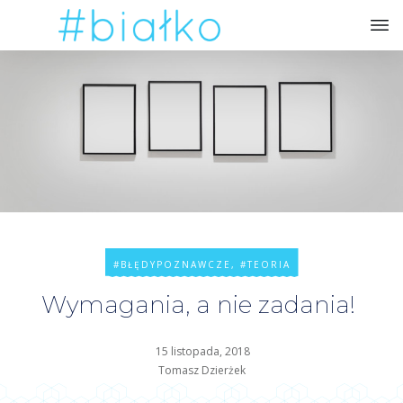
#BŁĘDYPOZNAWCZE
,
#TEORIA
Wymagania, a nie zadania!
15 listopada, 2018
Tomasz Dzierżek