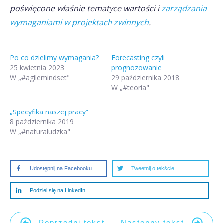
poświęcone właśnie tematyce wartości i
zarządzania
wymaganiami w projektach zwinnych
.
Po co dzielimy wymagania?
Forecasting czyli
25 kwietnia 2023
prognozowanie
W „#agilemindset"
29 października 2018
W „#teoria"
„Specyfika naszej pracy”
8 października 2019
W „#naturaludzka"
Udostępnij na Facebooku
Tweetnij o tekście
Podziel się na LinkedIn
Poprzedni tekst
Następny tekst