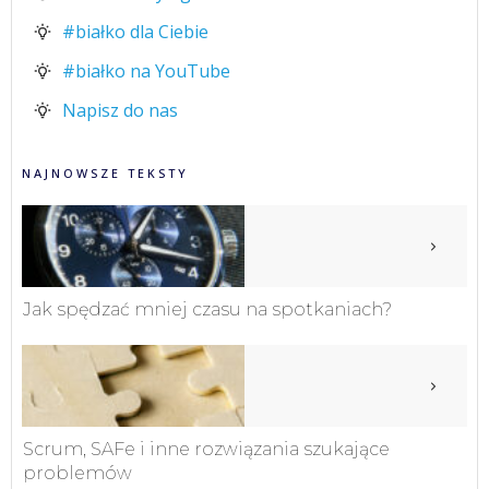
#białko dla Ciebie
#białko na YouTube
Napisz do nas
NAJNOWSZE TEKSTY
Jak spędzać mniej czasu na spotkaniach?
Scrum, SAFe i inne rozwiązania szukające
problemów