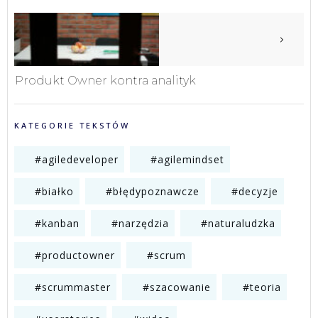
Produkt Owner kontra analityk
KATEGORIE TEKSTÓW
#agiledeveloper
#agilemindset
#białko
#błędypoznawcze
#decyzje
#kanban
#narzędzia
#naturaludzka
#productowner
#scrum
#scrummaster
#szacowanie
#teoria