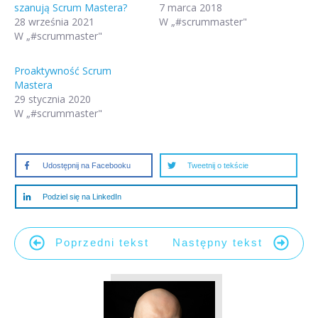
szanują Scrum Mastera?
7 marca 2018
28 września 2021
W „#scrummaster"
W „#scrummaster"
Proaktywność Scrum
Mastera
29 stycznia 2020
W „#scrummaster"
Udostępnij na Facebooku
Tweetnij o tekście
Podziel się na LinkedIn
Poprzedni tekst
Następny tekst