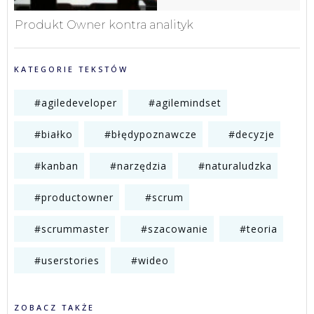
Produkt Owner kontra analityk
KATEGORIE TEKSTÓW
#agiledeveloper
#agilemindset
#białko
#błędypoznawcze
#decyzje
#kanban
#narzędzia
#naturaludzka
#productowner
#scrum
#scrummaster
#szacowanie
#teoria
#userstories
#wideo
ZOBACZ TAKŻE