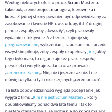
Według niektórych ofert o pracę,
Scrum Master to
takie połączenie project managera, kierownika i
lidera
. Z jednej strony powinien być odpowiedzialny za
zasobowanie i kwestie HR-owe, urlopy, itd. Z drugiej
pilnuje zespoły, żeby „dowoziły”, czyli pracowały
wydajnie i efektywnie. A z trzeciej zajmuje się
prognozowaniem
, wyliczeniami, raportami no i przede
wszystkim pilnuje, żeby zespoły uzupełniały
Jirę
. Jakby
tego było mało, to organizuje też prace zespołu,
przydziela i weryfikuje zadania oraz prowadzi
„
ceremonie Scrum
„. Nie, nie i jeszcze raz nie. I nie
mówię tu tylko o tych nieszczęsnych „ceremoniach”…
Ta lista odpowiedzialności wygląda podejrzanie jak
wyjęta z filmu „
Kim nie jest Scrum Master?
„, który
opublikowaliśmy ponad dwa lata temu. I tak to
niestety czasami bywa, że
ludzie nie do końca mający