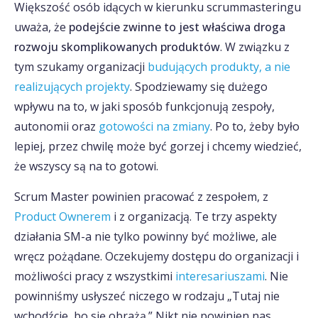
Większość osób idących w kierunku scrummasteringu
uważa, że
podejście zwinne to jest właściwa droga
rozwoju skomplikowanych produktów
. W związku z
tym szukamy organizacji
budujących produkty, a nie
realizujących projekty
. Spodziewamy się dużego
wpływu na to, w jaki sposób funkcjonują zespoły,
autonomii oraz
gotowości na zmiany
. Po to, żeby było
lepiej, przez chwilę może być gorzej i chcemy wiedzieć,
że wszyscy są na to gotowi.
Scrum Master powinien pracować z zespołem, z
Product Ownerem
i z organizacją. Te trzy aspekty
działania SM-a nie tylko powinny być możliwe, ale
wręcz pożądane. Oczekujemy dostępu do organizacji i
możliwości pracy z wszystkimi
interesariuszami
. Nie
powinniśmy usłyszeć niczego w rodzaju „Tutaj nie
wchodźcie, bo się obrażą.” Nikt nie powinien nas