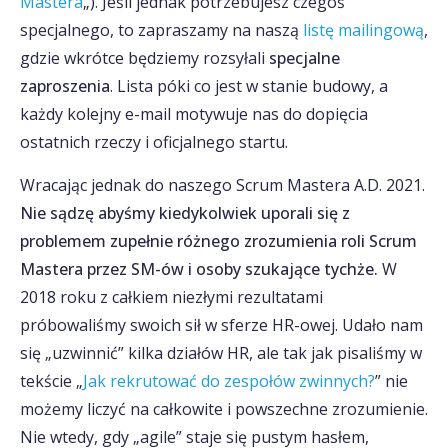
Mastera
„). Jeśli jednak potrzebujesz czegoś
specjalnego, to zapraszamy na naszą
listę mailingową
,
gdzie wkrótce będziemy rozsyłali
specjalne
zaproszenia
. Lista póki co jest w stanie budowy, a
każdy kolejny e-mail motywuje nas do dopięcia
ostatnich rzeczy i oficjalnego startu.
Wracając jednak do naszego Scrum Mastera A.D. 2021.
Nie sądzę abyśmy kiedykolwiek uporali się z
problemem zupełnie różnego zrozumienia roli Scrum
Mastera przez SM-ów i osoby szukające tychże.
W
2018 roku z całkiem niezłymi rezultatami
próbowaliśmy swoich sił w sferze HR-owej. Udało nam
się „uzwinnić” kilka działów HR, ale tak jak pisaliśmy w
tekście „
Jak rekrutować do zespołów zwinnych?
” nie
możemy liczyć na całkowite i powszechne zrozumienie.
Nie wtedy, gdy „agile” staje się pustym hasłem,