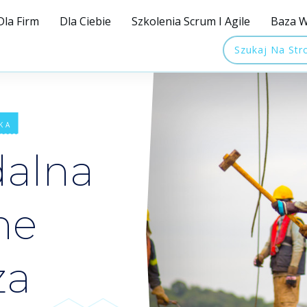
Dla Firm
Dla Ciebie
Szkolenia Scrum I Agile
Baza W
Szukaj Na Str
KA
dalna
ne
za