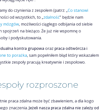
amy do czynienia z zespołem (patrz: „
Co stanowi
ości od wszystkich, to „
zdalność
” będzie nam
zy mózgów
, możliwości ciągłego odbijania od siebie
h spojrzeń na bieżąco. Że już nie wspomnę o
soby i podyskutowania.
idualna kontra grupowa
oraz
praca odtwórcza i
one to porażka
, sam popełniłem błąd który wskazałem
ystkie zespoły pracują kreatywnie i zespołowo.
zespoły rozproszone
etnie praca zdalna może być zbawieniem, a dla kogo
nego znaczenia.
Jeżeli nasza praca zdalna nie zależy od