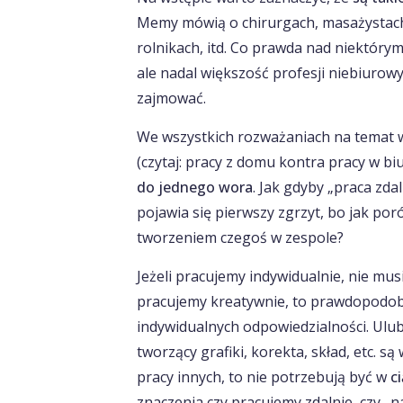
Memy mówią o chirurgach, masażystach
rolnikach, itd. Co prawda nad niektóry
ale nadal większość profesji niebiurowy
zajmować.
We wszystkich rozważaniach na temat 
(czytaj: pracy z domu kontra pracy w bi
do jednego wora
. Jak gdyby „praca zda
pojawia się pierwszy zgrzyt, bo jak po
tworzeniem czegoś w zespole?
Jeżeli pracujemy indywidualnie, nie mus
pracujemy kreatywnie, to prawdopodobn
indywidualnych odpowiedzialności. Ulubi
tworzący grafiki, korekta, skład, etc. s
pracy innych, to nie potrzebują być w
c
znaczenia czy pracujemy zdalnie, czy „na