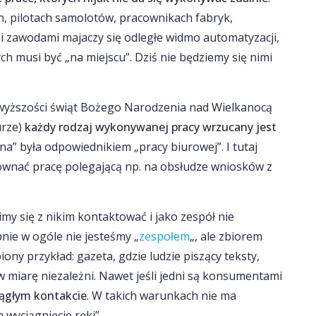
, pilotach samolotów, pracownikach fabryk,
mi zawodami majaczy się odległe widmo automatyzacji,
ch musi być „na miejscu”. Dziś nie będziemy się nimi
wyższości świąt Bożego Narodzenia nad Wielkanocą
urze)
każdy rodzaj wykonywanej pracy wrzucany jest
lna” była odpowiednikiem „pracy biurowej”. I tutaj
równać pracę polegającą np. na obsłudze wniosków z
imy się z nikim kontaktować i jako zespół nie
ie w ogóle nie jesteśmy „
zespołem
„, ale zbiorem
ony przykład: gazeta, gdzie ludzie piszący teksty,
ą w miarę niezależni. Nawet jeśli jedni są konsumentami
iągłym kontakcie
. W takich warunkach nie ma
 wyciągnięcie ręki”.