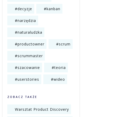
#decyzje
#kanban
#narzędzia
#naturaludzka
#productowner
#scrum
#scrummaster
#szacowanie
#teoria
#userstories
#wideo
ZOBACZ TAKŻE
Warsztat Product Discovery