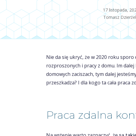
17 listopada, 20
Tomasz Dzierże
Nie da się ukryć, że w 2020 roku sporo 
rozproszonych i pracy z domu. Im dale
domowych zaciszach, tym dalej jesteśm
przeszkadza? I dla kogo ta cała praca z
Praca zdalna kon
Na wstępie warto zaznaczyć, że
są taki