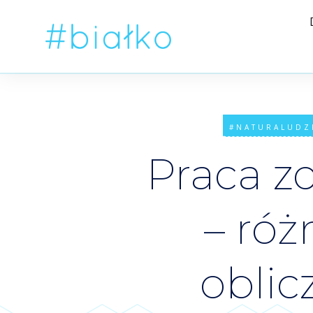
#NATURALUDZ
Praca z
– róż
oblic