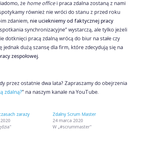
 wiadomo, że
home office
i praca zdalna zostaną z nami
ią spotykamy również nie wróci do stanu z przed roku
oim zdaniem,
nie uciekniemy od faktycznej pracy
 spotkania synchronizacyjne” wystarczą, ale tylko jeżeli
e dotknięci pracą zdalną wrócą do biur na stałe czy
ę jednak dużą szansę dla firm, które zdecydują się na
pracy zespołowej
.
lądy przez ostatnie dwa lata? Zapraszamy do obejrzenia
cą zdalną?
” na naszym kanale na YouTube.
czasach zarazy
Zdalny Scrum Master
 2020
24 marca 2020
dzia"
W „#scrummaster"