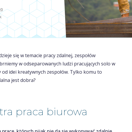
20
k
dzieje się w temacie pracy zdalnej, zespołów
j brniemy w odseparowanych ludzi pracujących solo w
y od idei kreatywnych zespołów. Tylko komu to
dalna jest dobra?
tra praca biurowa
e prace, których nijak nie da się wykonywać zdalnie
.