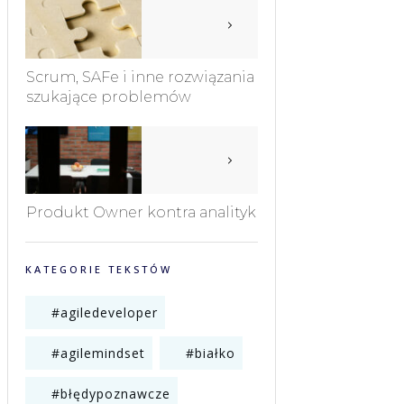
Scrum, SAFe i inne rozwiązania
szukające problemów
Produkt Owner kontra analityk
KATEGORIE TEKSTÓW
#agiledeveloper
#agilemindset
#białko
#błędypoznawcze