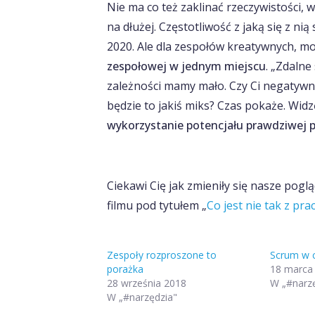
Nie ma co też zaklinać rzeczywistości,
na dłużej. Częstotliwość z jaką się z n
2020. Ale dla zespołów kreatywnych, m
zespołowej w jednym miejscu
. „Zdalne
zależności mamy mało. Czy Ci negatywni
będzie to jakiś miks? Czas pokaże. Widz
wykorzystanie potencjału prawdziwej 
Ciekawi Cię jak zmieniły się nasze pog
filmu pod tytułem „
Co jest nie tak z pra
Zespoły rozproszone to
Scrum w 
porażka
18 marca
28 września 2018
W „#narzę
W „#narzędzia"