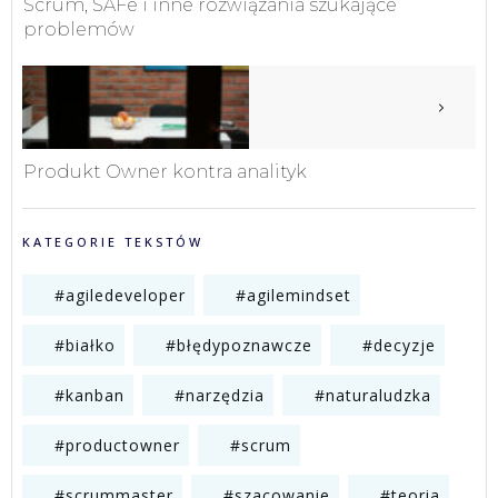
Scrum, SAFe i inne rozwiązania szukające
problemów
Produkt Owner kontra analityk
KATEGORIE TEKSTÓW
#agiledeveloper
#agilemindset
#białko
#błędypoznawcze
#decyzje
#kanban
#narzędzia
#naturaludzka
#productowner
#scrum
#scrummaster
#szacowanie
#teoria