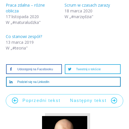
Praca zdalna – różne
Scrum w czasach zarazy
oblicza
18 marca 2020
17 listopada 2020
W „#narzędzia"
W „#naturaludzka"
Co stanowi zespół?
13 marca 2019
W „#teoria"
Udostępnij na Facebooku
Tweetnij o tekście
Podziel się na LinkedIn
Poprzedni tekst
Następny tekst