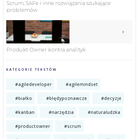
Scrum, SAFe i inne rozwiązania szukające
problemów
Produkt Owner kontra analityk
KATEGORIE TEKSTÓW
#agiledeveloper
#agilemindset
#białko
#błędypoznawcze
#decyzje
#kanban
#narzędzia
#naturaludzka
#productowner
#scrum