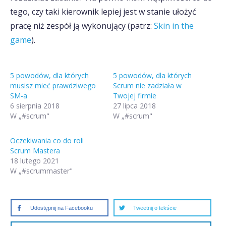
tego, czy taki kierownik lepiej jest w stanie ułożyć
pracę niż zespół ją wykonujący (patrz:
Skin in the
game
).
5 powodów, dla których
5 powodów, dla których
musisz mieć prawdziwego
Scrum nie zadziała w
SM-a
Twojej firmie
6 sierpnia 2018
27 lipca 2018
W „#scrum"
W „#scrum"
Oczekiwania co do roli
Scrum Mastera
18 lutego 2021
W „#scrummaster"
Udostępnij na Facebooku
Tweetnij o tekście