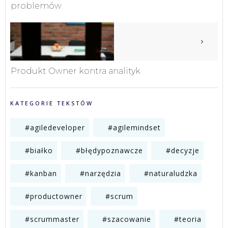
problemów
Produkt Owner kontra analityk
KATEGORIE TEKSTÓW
#agiledeveloper
#agilemindset
#białko
#błędypoznawcze
#decyzje
#kanban
#narzędzia
#naturaludzka
#productowner
#scrum
#scrummaster
#szacowanie
#teoria