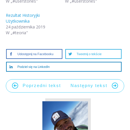
W „#userstories"
W „#userstories"
Rezultat Historyjki
Użytkownika
24 października 2019
W „#teoria"
Udostępnij na Facebooku
Tweetnij o tekście
Podziel się na LinkedIn
Poprzedni tekst
Następny tekst