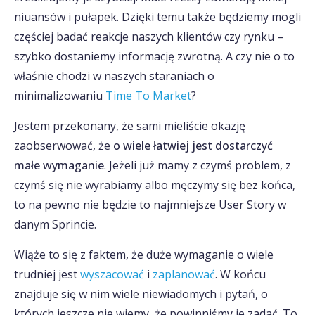
niuansów i pułapek. Dzięki temu także będziemy mogli
częściej badać reakcje naszych klientów czy rynku –
szybko dostaniemy informację zwrotną. A czy nie o to
właśnie chodzi w naszych staraniach o
minimalizowaniu
Time To Market
?
Jestem przekonany, że sami mieliście okazję
zaobserwować, że
o wiele łatwiej jest dostarczyć
małe wymaganie
. Jeżeli już mamy z czymś problem, z
czymś się nie wyrabiamy albo męczymy się bez końca,
to na pewno nie będzie to najmniejsze User Story w
danym Sprincie.
Wiąże to się z faktem, że duże wymaganie o wiele
trudniej jest
wyszacować
i
zaplanować
. W końcu
znajduje się w nim wiele niewiadomych i pytań, o
których jeszcze nie wiemy, że powinniśmy je zadać. To