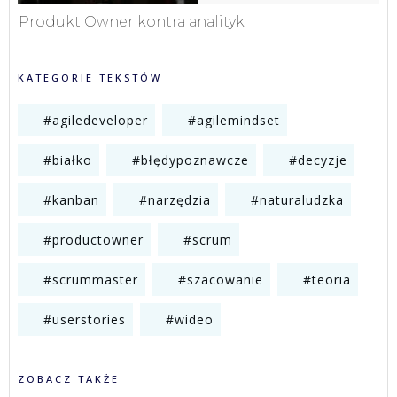
Produkt Owner kontra analityk
KATEGORIE TEKSTÓW
#agiledeveloper
#agilemindset
#białko
#błędypoznawcze
#decyzje
#kanban
#narzędzia
#naturaludzka
#productowner
#scrum
#scrummaster
#szacowanie
#teoria
#userstories
#wideo
ZOBACZ TAKŻE