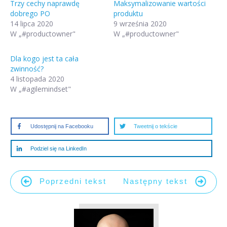
Trzy cechy naprawdę
Maksymalizowanie wartości
dobrego PO
produktu
14 lipca 2020
9 września 2020
W „#productowner"
W „#productowner"
Dla kogo jest ta cała
zwinność?
4 listopada 2020
W „#agilemindset"
Udostępnij na Facebooku
Tweetnij o tekście
Podziel się na LinkedIn
Poprzedni tekst
Następny tekst