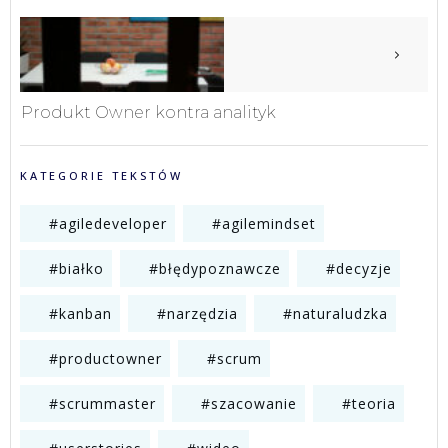
Produkt Owner kontra analityk
KATEGORIE TEKSTÓW
#agiledeveloper
#agilemindset
#białko
#błędypoznawcze
#decyzje
#kanban
#narzędzia
#naturaludzka
#productowner
#scrum
#scrummaster
#szacowanie
#teoria