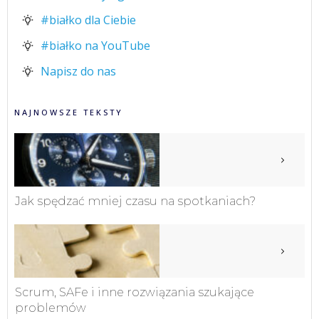
#białko dla Ciebie
#białko na YouTube
Napisz do nas
NAJNOWSZE TEKSTY
Jak spędzać mniej czasu na spotkaniach?
Scrum, SAFe i inne rozwiązania szukające
problemów