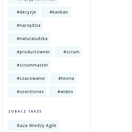
#decyzje
#kanban
#narzędzia
#naturaludzka
#productowner
#scrum
#scrummaster
#szacowanie
#teoria
#userstories
#wideo
ZOBACZ TAKŻE
Baza Wiedzy Agile