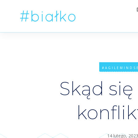
#AGILEMINDS
Skąd się
konflik
14 lutego, 202