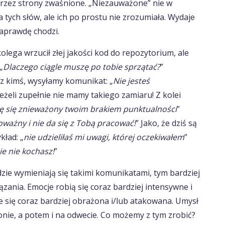
zez strony zwaśnione. „Niezauważone” nie w
a tych słów, ale ich po prostu nie zrozumiała. Wydaje
 naprawdę chodzi.
olega wrzucił złej jakości kod do repozytorium, ale
„
Dlaczego ciągle muszę po tobie sprzątać?
”
 z kimś, wysyłamy komunikat: „
Nie jesteś
jeżeli zupełnie nie mamy takiego zamiaru! Z kolei
ę się znieważony twoim brakiem punktualności
”
oważny i nie da się z Tobą pracować!
” Jako, że dziś są
kład: „
nie udzieliłaś mi uwagi, której oczekiwałem
”
e nie kochasz!
”
dzie wymieniają się takimi komunikatami, tym bardziej
zania. Emocje robią się coraz bardziej intensywne i
e się coraz bardziej obrażona i/lub atakowana. Umysł
ronie, a potem i na odwecie. Co możemy z tym zrobić?