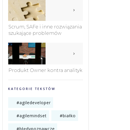
Scrum, SAFe i inne rozwiązania
szukające problemów
Produkt Owner kontra analityk
KATEGORIE TEKSTÓW
#agiledeveloper
#agilemindset
#białko
#błędypoznawcze