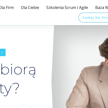
Dla Firm
Dla Ciebie
Szkolenia Scrum I Agile
Baza W
Szukaj Na Str
ET
 biorą
ty?
3