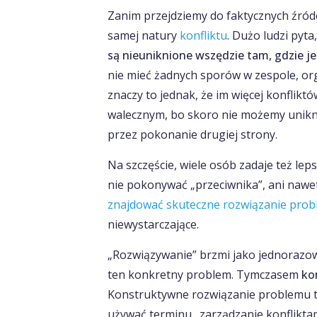
Zanim przejdziemy do faktycznych źróde
samej natury
konfliktu
. Dużo ludzi pyta
są nieuniknione wszędzie tam, gdzie je
nie mieć żadnych sporów w zespole, orga
znaczy to jednak, że im więcej konfliktó
walecznym, bo skoro nie możemy unikną
przez pokonanie drugiej strony.
Na szczęście, wiele osób zadaje też lep
nie pokonywać „przeciwnika”, ani nawet
znajdować skuteczne rozwiązanie pro
niewystarczające.
„Rozwiązywanie” brzmi jako jednorazowa
ten konkretny problem. Tymczasem
ko
Konstruktywne rozwiązanie problemu to
używać terminu „zarządzanie konflikta