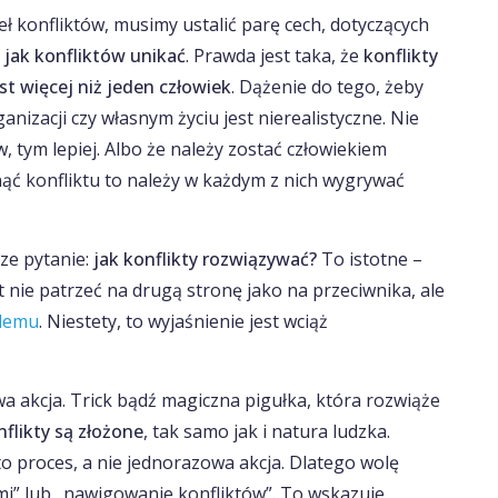
ł konfliktów, musimy ustalić parę cech, dotyczących
,
jak konfliktów unikać
. Prawda jest taka, że
konflikty
st więcej niż jeden człowiek
. Dążenie do tego, żeby
nizacji czy własnym życiu jest nierealistyczne. Nie
w, tym lepiej. Albo że należy zostać człowiekiem
ć konfliktu to należy w każdym z nich wygrywać
sze pytanie:
jak konflikty rozwiązywać?
To istotne –
 nie patrzeć na drugą stronę jako na przeciwnika, ale
blemu
. Niestety, to wyjaśnienie jest wciąż
 akcja. Trick bądź magiczna pigułka, która rozwiąże
nflikty są złożone
, tak samo jak i natura ludzka.
 proces, a nie jednorazowa akcja. Dlatego wolę
mi” lub „nawigowanie konfliktów”. To wskazuje