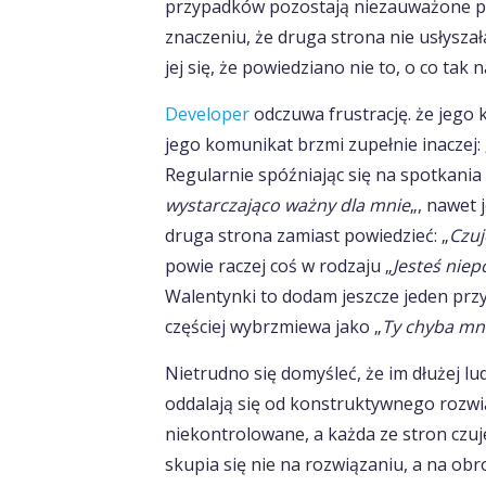
przypadków pozostają niezauważone pr
znaczeniu, że druga strona nie usłyszał
jej się, że powiedziano nie to, o co tak
Developer
odczuwa frustrację. że jego k
jego komunikat brzmi zupełnie inaczej: 
Regularnie spóźniając się na spotkania
wystarczająco ważny dla mnie
„, nawet 
druga strona zamiast powiedzieć: „
Czuj
powie raczej coś w rodzaju „
Jesteś niep
Walentynki to dodam jeszcze jeden przy
częściej wybrzmiewa jako „
Ty chyba mni
Nietrudno się domyśleć, że im dłużej lu
oddalają się od konstruktywnego rozwią
niekontrolowane, a każda ze stron czuj
skupia się nie na rozwiązaniu, a na ob