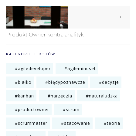
Produkt Owner kontra analityk
KATEGORIE TEKSTÓW
#agiledeveloper
#agilemindset
#białko
#błędypoznawcze
#decyzje
#kanban
#narzędzia
#naturaludzka
#productowner
#scrum
#scrummaster
#szacowanie
#teoria