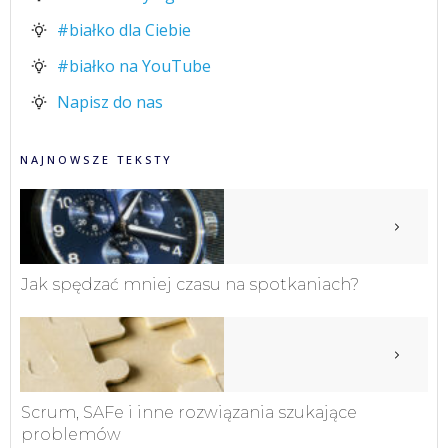
#białko dla Ciebie
#białko na YouTube
Napisz do nas
NAJNOWSZE TEKSTY
Jak spędzać mniej czasu na spotkaniach?
Scrum, SAFe i inne rozwiązania szukające
problemów