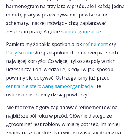
harmonogram na trzy lata w przód, ale i każdą jedną
minutę pracy w przewidywalne i powtarzalne
schematy
. Inaczej mówiąc – chcą zaplanować
zespołom pracę. A gdzie
samoorganizacja
?
Pamiętajmy że takie spotkania jak
refinement
czy
Daily Scrum
służą zespołom i to one czerpią z nich
najwięcej korzyści. Co więcej, tylko zespoły w nich
uczestniczą i oni wiedzą ile, kiedy i w jaki sposób
powinny się odbywać. Ostrzegaliśmy już przed
centralnie sterowaną samoorganizacją
i te
ostrzeżenie chcemy dzisiaj powtórzyć.
Nie możemy z góry zaplanować refinementów na
najbliższe pół roku w przód.
Głównie dlatego że
„grooming” jest robiony w miarę potrzeb. Im mniej
znamy nasz backlog, tym więcej czasu spędzamy na