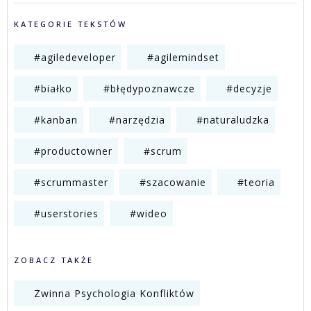
KATEGORIE TEKSTÓW
#agiledeveloper
#agilemindset
#białko
#błędypoznawcze
#decyzje
#kanban
#narzędzia
#naturaludzka
#productowner
#scrum
#scrummaster
#szacowanie
#teoria
#userstories
#wideo
ZOBACZ TAKŻE
Zwinna Psychologia Konfliktów