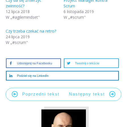
Czy da się zmierzyć
Project Manager kontra
zwinność?
Scrum
12 lipca 2018
6 listopada 2019
W „#agilemindset"
W „#scrum"
Czy trzeba czekać na retro?
24 lipca 2019
W „#scrum"
Udostępnij na Facebooku
Tweetnij o tekście
Podziel się na LinkedIn
Poprzedni tekst
Następny tekst