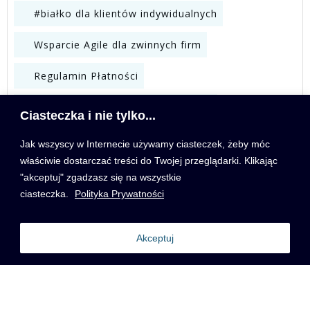
#białko dla klientów indywidualnych
Wsparcie Agile dla zwinnych firm
Regulamin Płatności
Wymagania Niefunkcjonalne (NFR)
Ciasteczka i nie tylko...
Krótkie warsztaty on-line #białko
Jak wszyscy w Internecie używamy ciasteczek, żeby móc
właściwie dostarczać treści do Twojej przeglądarki. Klikając
Weekend Z Konfliktami / Bez Konfliktów
"akceptuj" zgadzasz się na wszystkie
ciasteczka.
Polityka Prywatności
Szkolenie Wymagania i User Story
Warsztat dla Zespołów Scrumowych
Akceptuj
Baza Wiedzy Agile
WYSZUKIWARKA