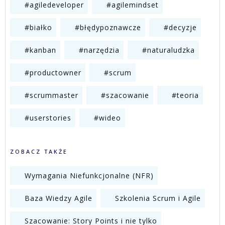
#agiledeveloper
#agilemindset
#białko
#błędypoznawcze
#decyzje
#kanban
#narzędzia
#naturaludzka
#productowner
#scrum
#scrummaster
#szacowanie
#teoria
#userstories
#wideo
ZOBACZ TAKŻE
Wymagania Niefunkcjonalne (NFR)
Baza Wiedzy Agile
Szkolenia Scrum i Agile
Szacowanie: Story Points i nie tylko