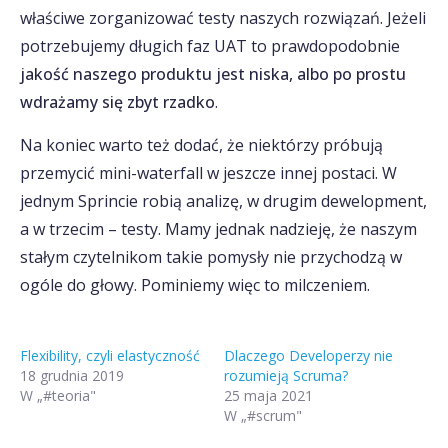
właściwe zorganizować testy naszych rozwiązań. Jeżeli
potrzebujemy długich faz UAT to prawdopodobnie
jakość naszego produktu jest niska, albo po prostu
wdrażamy się zbyt rzadko
.
Na koniec warto też dodać, że niektórzy próbują
przemycić mini-waterfall w jeszcze innej postaci. W
jednym Sprincie robią analizę, w drugim dewelopment,
a w trzecim – testy. Mamy jednak nadzieję, że naszym
stałym czytelnikom takie pomysły nie przychodzą w
ogóle do głowy. Pominiemy więc to milczeniem.
Flexibility, czyli elastyczność
Dlaczego Developerzy nie
18 grudnia 2019
rozumieją Scruma?
W „#teoria"
25 maja 2021
W „#scrum"