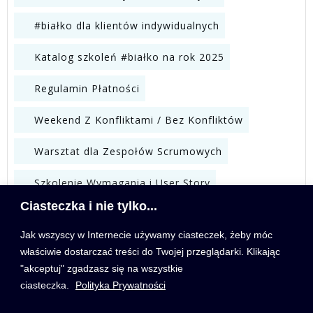
#białko dla klientów indywidualnych
Katalog szkoleń #białko na rok 2025
Regulamin Płatności
Weekend Z Konfliktami / Bez Konfliktów
Warsztat dla Zespołów Scrumowych
Szkolenie Wymagania i User Story
Ciasteczka i nie tylko...
WYSZUKIWARKA
Jak wszyscy w Internecie używamy ciasteczek, żeby móc
właściwie dostarczać treści do Twojej przeglądarki. Klikając
"akceptuj" zgadzasz się na wszystkie
ciasteczka.
Polityka Prywatności