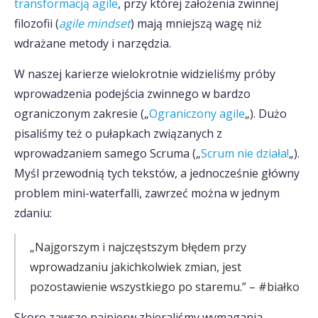
transformacją agile
, przy której założenia zwinnej
filozofii (
agile mindset
) mają mniejszą wagę niż
wdrażane metody i narzędzia.
W naszej karierze wielokrotnie widzieliśmy próby
wprowadzenia podejścia zwinnego w bardzo
ograniczonym zakresie („
Ograniczony agile
„). Dużo
pisaliśmy też o pułapkach związanych z
wprowadzaniem samego Scruma („
Scrum nie działa!
„).
Myśl przewodnią tych tekstów, a jednocześnie główny
problem mini-waterfalli, zawrzeć można w jednym
zdaniu:
„Najgorszym i najczęstszym błędem przy
wprowadzaniu jakichkolwiek zmian, jest
pozostawienie wszystkiego po staremu.” – #białko
Skoro zawsze najpierw zbieraliśmy wymagania,