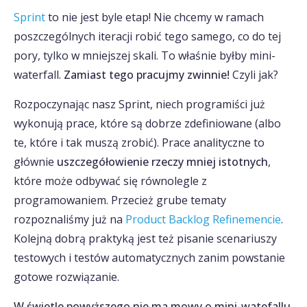
Sprint
to nie jest byle etap! Nie chcemy w ramach
poszczególnych iteracji robić tego samego, co do tej
pory, tylko w mniejszej skali. To właśnie byłby mini-
waterfall.
Zamiast tego pracujmy zwinnie!
Czyli jak?
Rozpoczynając nasz Sprint, niech programiści już
wykonują prace, które są dobrze zdefiniowane (albo
te, które i tak muszą zrobić). Prace analityczne to
głównie
uszczegółowienie rzeczy mniej istotnych
,
które może odbywać się równolegle z
programowaniem. Przecież grube tematy
rozpoznaliśmy już na
Product Backlog Refinemencie
.
Kolejną dobrą praktyką jest też pisanie scenariuszy
testowych i testów automatycznych zanim powstanie
gotowe rozwiązanie.
W świetle powyższego nie ma mowy o mini-watefallu.