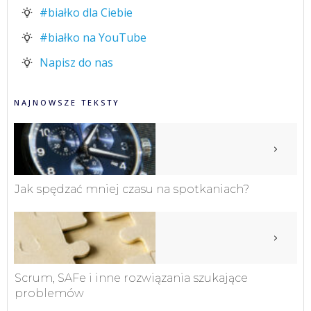
#białko dla Ciebie
#białko na YouTube
Napisz do nas
NAJNOWSZE TEKSTY
Jak spędzać mniej czasu na spotkaniach?
Scrum, SAFe i inne rozwiązania szukające
problemów