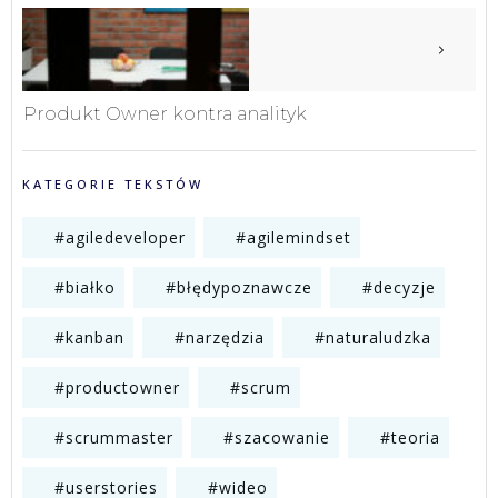
Produkt Owner kontra analityk
KATEGORIE TEKSTÓW
#agiledeveloper
#agilemindset
#białko
#błędypoznawcze
#decyzje
#kanban
#narzędzia
#naturaludzka
#productowner
#scrum
#scrummaster
#szacowanie
#teoria
#userstories
#wideo