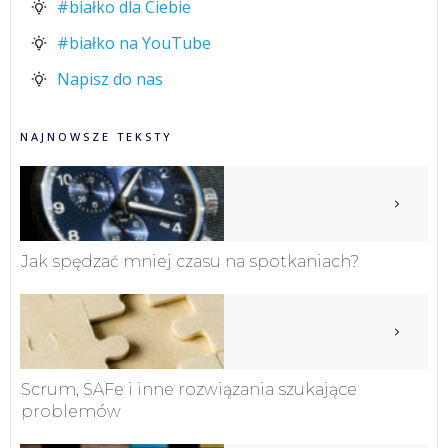
#białko dla Ciebie
#białko na YouTube
Napisz do nas
NAJNOWSZE TEKSTY
Jak spędzać mniej czasu na spotkaniach?
Scrum, SAFe i inne rozwiązania szukające
problemów