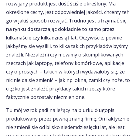
rozwijany produkt jest dość ściśle określony. Ma
określone cechy, jest odpowiedniej jakości, chcemy też
go w jakiś sposób rozwijać.
Trudno jest utrzymać się
na rynku dostarczając dokładnie to samo przez
kilkanaście czy kilkadziesiąt lat.
Oczywiście, pewnie
jakbyśmy się wysilili, to kilka takich przykładów byśmy
znaleźli. Niezależni czy mówimy o skomplikowanych
rzeczach jak laptopy, telefony komórkowe, aplikacje
czy o prostych – takich w których wydawałoby się, że
nic nie da się zmienić – jak np. okna, zamki czy noże, to
ciężko jest znaleźć przykłady takich rzeczy które
faktycznie pozostały niezmienione.
Tu mój wzrok padł na leżący na biurku długopis
produkowany przez pewną znaną firmę. On faktycznie
nie zmienił się od blisko siedemdziesięciu lat, ale jest
to związane raczej z traktowaniem tego produktu jako