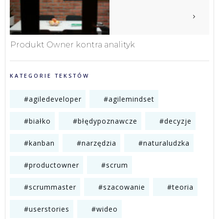
Produkt Owner kontra analityk
KATEGORIE TEKSTÓW
#agiledeveloper
#agilemindset
#białko
#błędypoznawcze
#decyzje
#kanban
#narzędzia
#naturaludzka
#productowner
#scrum
#scrummaster
#szacowanie
#teoria
#userstories
#wideo