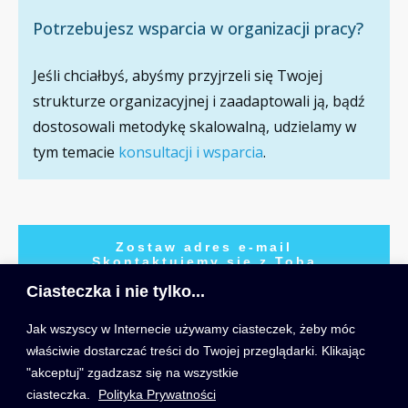
Potrzebujesz wsparcia w organizacji pracy?
Jeśli chciałbyś, abyśmy przyjrzeli się Twojej
strukturze organizacyjnej i zaadaptowali ją, bądź
dostosowali metodykę skalowalną, udzielamy w
tym temacie
konsultacji i wsparcia
.
Zostaw adres e-mail
Skontaktujemy się z Tobą
Ciasteczka i nie tylko...
Jak wszyscy w Internecie używamy ciasteczek, żeby móc
właściwie dostarczać treści do Twojej przeglądarki. Klikając
Szkolenie
Szkolenie Zdalne
Tylko Szkolenia
"akceptuj" zgadzasz się na wszystkie
Stacjonarne
Zamknięte
2 DNI PO 4 GODZINY
ciasteczka.
Polityka Prywatności
1 DZIEN - 8 GODZIN
DLA FIRM I INSTYTUCJI